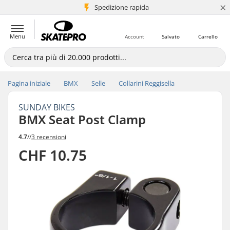
×
Spedizione rapida
+5 mln di clienti
Menu
Account
Salvato
Carrello
Pagina iniziale
BMX
Selle
Collarini Reggisella
SUNDAY BIKES
BMX Seat Post Clamp
4.7
//
3 recensioni
CHF 10.75