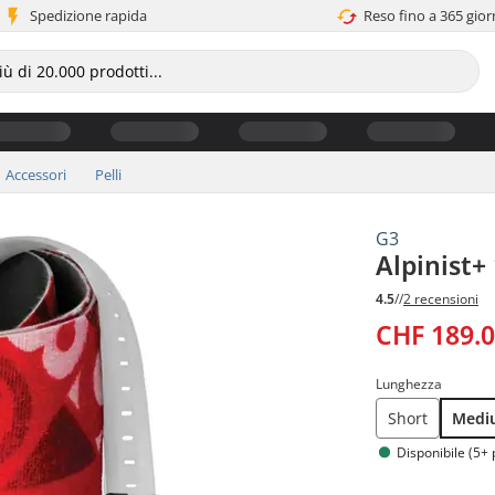
Spedizione rapida
Reso fino a 365 gior
Accessori
Pelli
G3
Alpinist+
4.5
//
2 recensioni
CHF 189.
Lunghezza
Short
Medi
Disponibile (5+ 