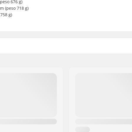
(peso 676 g)
cm (peso 718 g)
(758 g)
Medium
Long
m