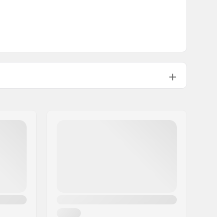
172-188 cm
183-199 cm