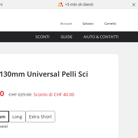
×
ni
+5 mln di clienti
Account
Salvato
Carrello
SCONTI
GUIDE
AIUTO & CONTATTI
 130mm Universal Pelli Sci
00
CHF 229.00
Sconto di
CHF 40.00
um
Long
Extra Short
paia)