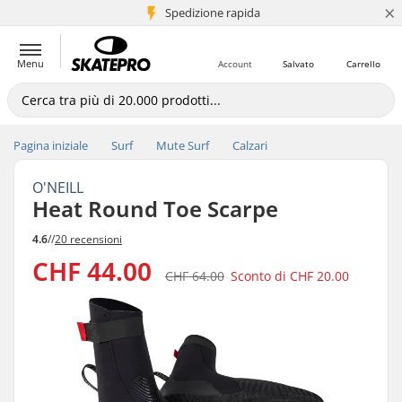
×
Spedizione rapida
+5 mln di clienti
Menu
Account
Salvato
Carrello
Pagina iniziale
Surf
Mute Surf
Calzari
O'NEILL
Heat Round Toe Scarpe
4.6
//
20 recensioni
CHF 44.00
CHF 64.00
Sconto di
CHF 20.00