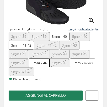
Spessore + Taglia scarpe (EU)
Leggi guida alle taglie
3mm - 39
5mm - 39
3mm - 40
5mm - 40
3mm - 41-42
5mm - 41-42
3mm - 43
5mm - 43
3mm - 44
5mm - 44
3mm - 45
5mm - 45
3mm - 46
5mm - 46
3mm - 47-48
5mm - 47-48
Disponibile (5+ pezzi)
AGGIUNGI AL CARRELLO