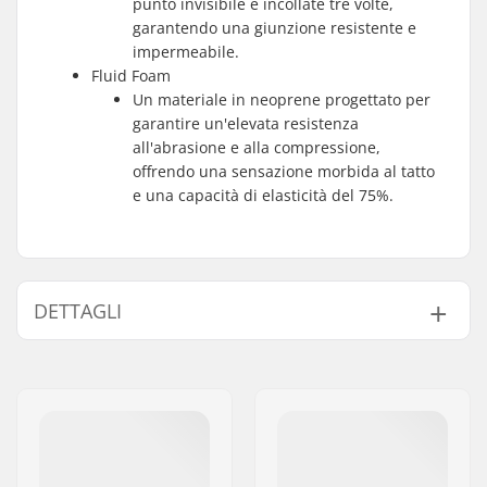
punto invisibile e incollate tre volte,
garantendo una giunzione resistente e
impermeabile.
Fluid Foam
Un materiale in neoprene progettato per
garantire un'elevata resistenza
all'abrasione e alla compressione,
offrendo una sensazione morbida al tatto
e una capacità di elasticità del 75%.
DETTAGLI
Spessore:
3mm, 5mm
Attività:
Wakeboarding,
Kitesurfing, Surf,
Windsurfing, SUP
(Stand Up Paddling),