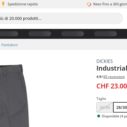
Spedizione rapida
Reso fino a 365 gior
Pantaloni
DICKIES
Industria
4.9
//
45 recensioni
CHF 23.0
Taglia
26/30
28/3
Disponibile (4 p