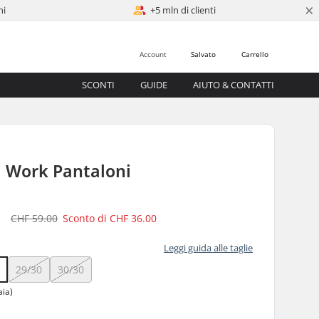
×
ni
+5 mln di clienti
Account
Salvato
Carrello
SCONTI
GUIDE
AIUTO & CONTATTI
l Work Pantaloni
0
CHF 59.00
Sconto di
CHF 36.00
Leggi guida alle taglie
0
29/30
30/30
aia)