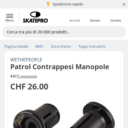
×
Spedizione rapida
+5 mln di clienti
Menu
Account
Salvato
Carrello
Pagina iniziale
BMX
Zona Sterzo
Tappi manubrio
WETHEPEOPLE
Patrol Contrappesi Manopole
4.0
//
5 recensioni
CHF 26.00