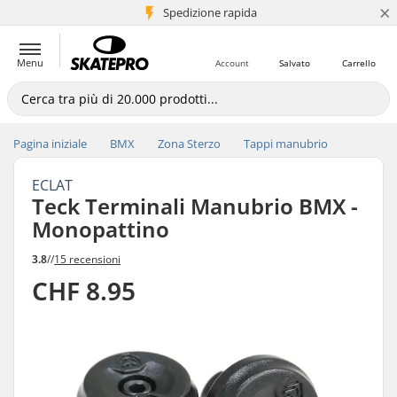
×
Spedizione rapida
+5 mln di clienti
Menu
Account
Salvato
Carrello
Pagina iniziale
BMX
Zona Sterzo
Tappi manubrio
ECLAT
Teck Terminali Manubrio BMX -
Monopattino
3.8
//
15 recensioni
CHF 8.95