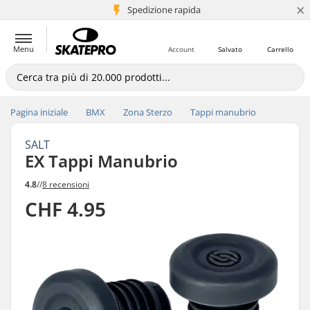
×
Spedizione rapida
+5 mln di clienti
Menu
Account
Salvato
Carrello
Pagina iniziale
BMX
Zona Sterzo
Tappi manubrio
SALT
EX Tappi Manubrio
4.8
//
8 recensioni
CHF 4.95