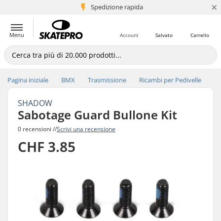
×
Spedizione rapida
+5 mln di clienti
Menu
Account
Salvato
Carrello
Pagina iniziale
BMX
Trasmissione
Ricambi per Pedivelle
SHADOW
Sabotage Guard Bullone Kit
0 recensioni //
Scrivi una recensione
CHF 3.85