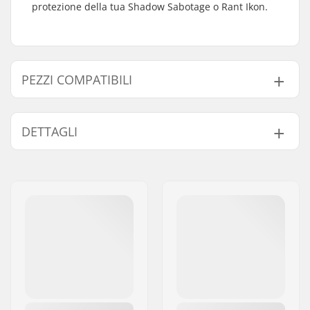
protezione della tua Shadow Sabotage o Rant Ikon.
PEZZI COMPATIBILI
Trova prodotti compatibili con Shadow Sabotage
Guard Bullone Kit:
DETTAGLI
Peso:
19g
Pezzi compatibili