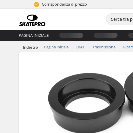
Corrispondenza di prezzo
PAGINA INIZIALE
Pagina iniziale
BMX
Trasmissione
Ricam
Indietro