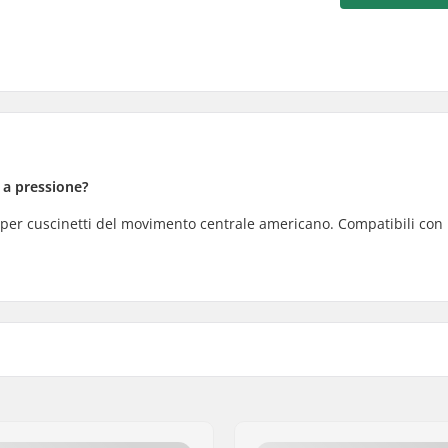
o a pressione?
 per cuscinetti del movimento centrale americano. Compatibili con
2mm
,
24mm
,
American
Peso: