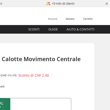
×
ni
+5 mln di clienti
Account
Salvato
Carrello
SCONTI
GUIDE
AIUTO & CONTATTI
 Calotte Movimento Centrale
CHF 11.75
Sconto di
CHF 2.00
set)
AL
O