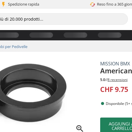
Spedizione rapida
Reso fino a 365 gior
bi per Pedivelle
MISSION BMX
American
5.0
//
8 recensioni
CHF 9.75
Disponibile (5+ 
AGGIUNGI 
CARRELL