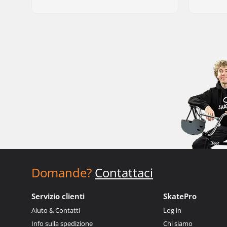
Domande?
Contattaci
Servizio clienti
SkatePro
Aiuto & Contatti
Log in
Info sulla spedizione
Chi siamo