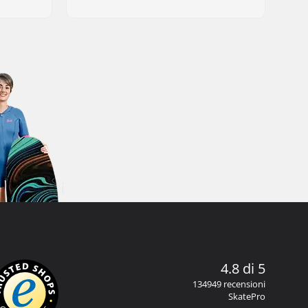
4.8 di 5
134949 recensioni
SkatePro