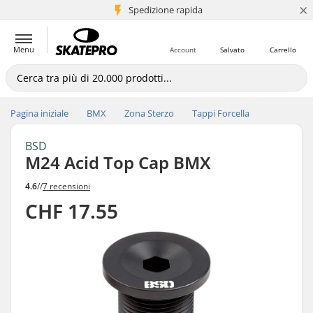
×
Spedizione rapida
+5 mln di clienti
Menu
Account
Salvato
Carrello
Pagina iniziale
BMX
Zona Sterzo
Tappi Forcella
BSD
M24 Acid Top Cap BMX
4.6
//
7 recensioni
CHF 17.55