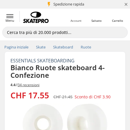
×
Spedizione rapida
+5 mln di clienti
Menu
Account
Salvato
Carrello
Pagina iniziale
Skate
Skateboard
Ruote
ESSENTIALS SKATEBOARDING
Bianco Ruote skateboard 4-
Confezione
4.4
//
34 recensioni
CHF 17.55
CHF 21.45
Sconto di
CHF 3.90