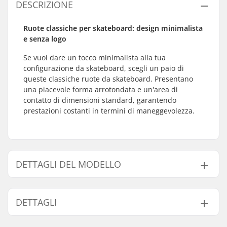
DESCRIZIONE
Ruote classiche per skateboard: design minimalista
e senza logo
Se vuoi dare un tocco minimalista alla tua
configurazione da skateboard, scegli un paio di
queste classiche ruote da skateboard. Presentano
una piacevole forma arrotondata e un'area di
contatto di dimensioni standard, garantendo
prestazioni costanti in termini di maneggevolezza.
DETTAGLI DEL MODELLO
Modello
Diametro Ruote
Durezza delle ruote
DETTAGLI
52mm - 95A
52mm
95A
52mm - 99A
52mm
99A
Materiale Ruote:
PU casted