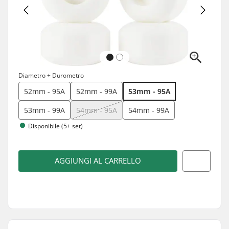
Diametro + Durometro
52mm - 95A
52mm - 99A
53mm - 95A
53mm - 99A
54mm - 95A
54mm - 99A
Disponibile (5+ set)
AGGIUNGI AL CARRELLO