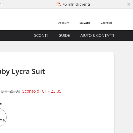
×
ni
+5 mln di clienti
Account
Salvato
Carrello
SCONTI
GUIDE
AIUTO & CONTATTI
by Lycra Suit
CHF 29.00
Sconto di
CHF 23.05
on