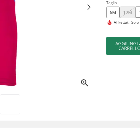
Taglia
6M
12M
Affrettati!
Solo 
AGGIUNGI 
CARRELL