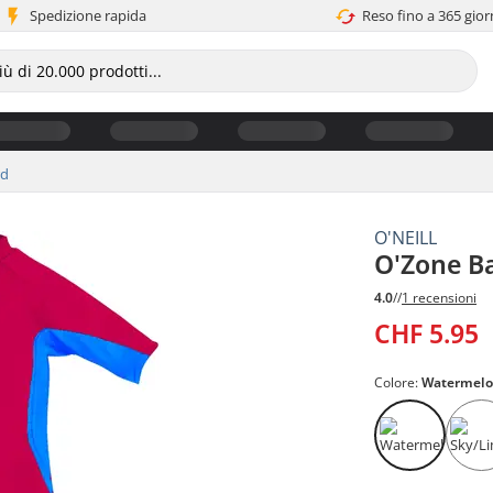
Spedizione rapida
Reso fino a 365 gior
rd
O'NEILL
O'Zone Ba
4.0
//
1 recensioni
CHF 5.95
Colore:
Watermel