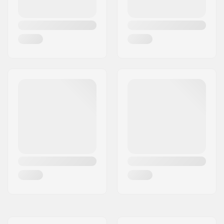
Colore Deck:
Colori del top del
deck varianti
Concavità:
Medium.
Crattteristiche del
Doppio kicktail
Deck:
Griptape:
Non incluso