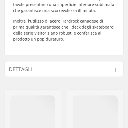
tavole presentano una superficie inferiore sublimata
che garantisce una scorrevolezza illimitata.
Inoltre, l'utilizzo di acero Hardrock canadese di
prima qualità garantisce che i deck degli skateboard
della serie Visitor siano robusti e conferisca al
prodotto un pop duraturo.
DETTAGLI
Larghezza tavola:
8.125" (20.6cm)
Lunghezza deck:
31.8" (80.8cm)
Base delle ruote:
14.25" (36.2cm)
Materiale deck:
Acero Hard Rock, 7-
strati
Materiali addizionali:
Epossidio