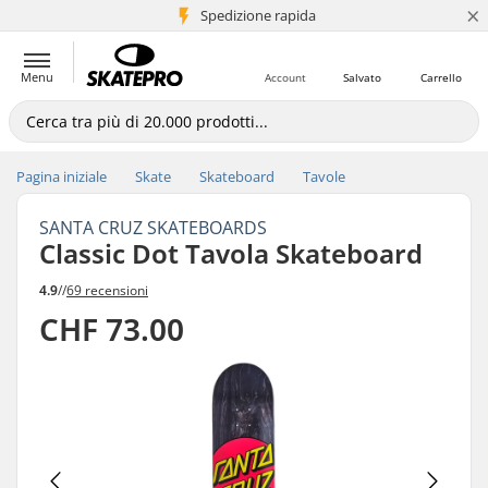
×
Spedizione rapida
+5 mln di clienti
Menu
Account
Salvato
Carrello
Pagina iniziale
Skate
Skateboard
Tavole
SANTA CRUZ SKATEBOARDS
Classic Dot Tavola Skateboard
4.9
//
69 recensioni
CHF 73.00