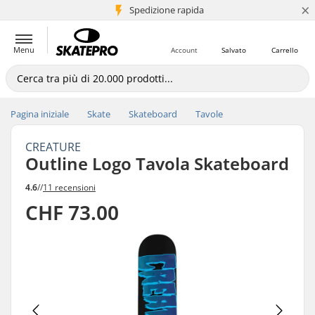
×
Spedizione rapida
+5 mln di clienti
Menu
Account
Salvato
Carrello
Pagina iniziale
Skate
Skateboard
Tavole
CREATURE
Outline Logo Tavola Skateboard
4.6
//
11 recensioni
CHF 73.00