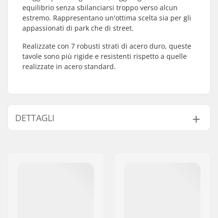
equilibrio senza sbilanciarsi troppo verso alcun
estremo. Rappresentano un'ottima scelta sia per gli
appassionati di park che di street.
Realizzate con 7 robusti strati di acero duro, queste
tavole sono più rigide e resistenti rispetto a quelle
realizzate in acero standard.
DETTAGLI
Larghezza tavola:
8" (20.3cm)
Lunghezza deck:
31.5" (80cm)
Base delle ruote:
14.1" (35.81cm)
Materiale deck:
Acero Nord-
Americano, 7-strati
Materiali addizionali:
Epossidio