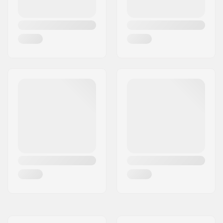
Colore Deck:
Colori del top del
deck varianti
Concavità:
Medium.
Crattteristiche del
Doppio kicktail
Deck:
Griptape:
Non incluso