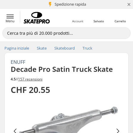
×
Spedizione rapida
+5 mln di clienti
Menu
Account
Salvato
Carrello
Pagina iniziale
Skate
Skateboard
Truck
ENUFF
Decade Pro Satin Truck Skate
4.5
//
157 recensioni
CHF 20.55