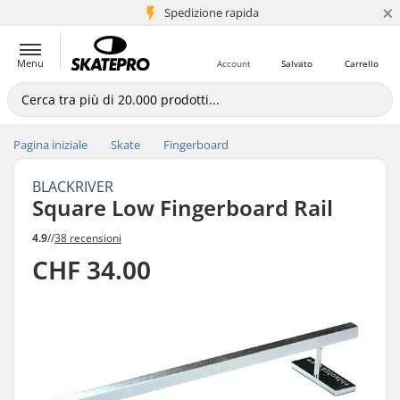
×
Spedizione rapida
+5 mln di clienti
Menu
Account
Salvato
Carrello
Pagina iniziale
Skate
Fingerboard
BLACKRIVER
Square Low Fingerboard Rail
4.9
//
38 recensioni
CHF 34.00