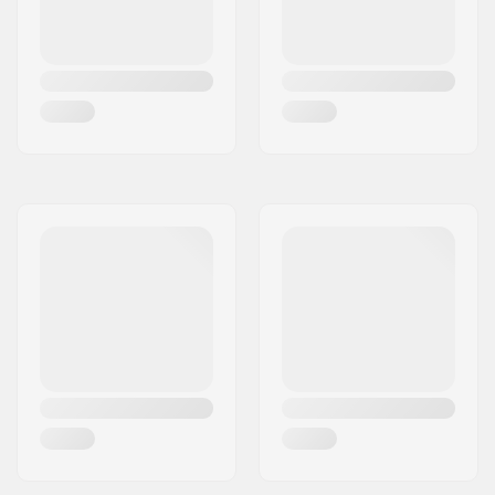
Tipologia Dropout:
Peg-cut
Angolazione canotto
82.5°
di sterzo:
Concavità:
Sì
Progettazione della
Un pezzo
forcella:
Forma del manubrio:
Forma ad Y
Materiale del
Alluminio 6061
manubrio:
Diametro esterno del
35mm (Sovra-
manubrio:
dimensionato)
Diametro interno del
28mm
manubrio:
Profilo della ruota:
Rotondo
Durezza delle ruote:
88A
Spessore Mozzo
24mm