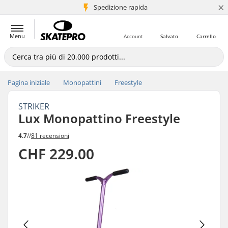
×
Spedizione rapida
+5 mln di clienti
Menu
Account
Salvato
Carrello
Pagina iniziale
Monopattini
Freestyle
STRIKER
Lux Monopattino Freestyle
4.7
//
81 recensioni
CHF 229.00