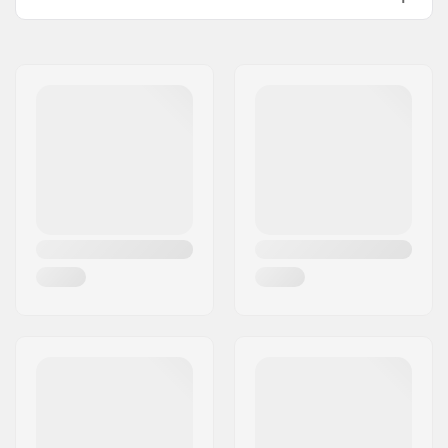
Altezza totale:
87cm (34.3")
Tipo di sistema di
IHC
compressione:
Diametro delle ruote:
110mm
Peso:
3100g
Altezza del manubrio:
620mm (24.4")
Larghezza manubrio:
560mm (22")
Serie sterzo headset:
Integrato 1 1/8"
Tipo di forcella:
Non filettato
Peso massimo del
100 kg
rider:
Materiale:
Alluminio
Progettazione del
Un pezzo
deck:
Lunghezza deck:
50cm (19.7")
Larghezza deck:
11.4cm (4.5")