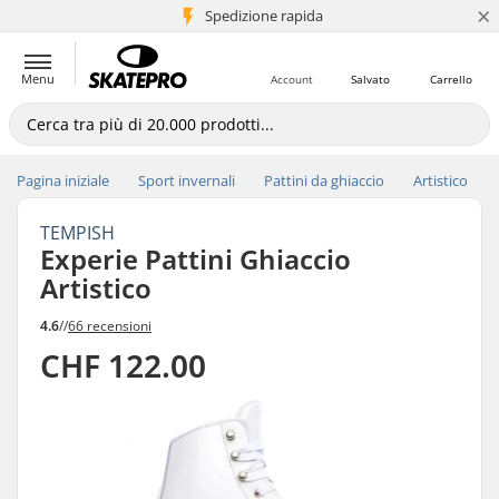
×
Spedizione rapida
+5 mln di clienti
Menu
Account
Salvato
Carrello
Pagina iniziale
Sport invernali
Pattini da ghiaccio
Artistico
TEMPISH
Experie Pattini Ghiaccio
Artistico
4.6
//
66 recensioni
CHF 122.00