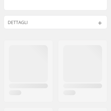
DETTAGLI
Scarpone/struttura:
Un pezzo, Duro
Materiale dello
Pelle
scarpone:
Caratteristiche del
Costruito all'interno
liner:
Chiusura:
Lacci
Materiale del Liner:
Tessile
Cuff:
Media-altezza
Materiale della lama:
Acciaio inossidabile
Affilatura lame:
Affilatura in fabbrica
Toepick:
Sì
Lama sostituibile:
No.