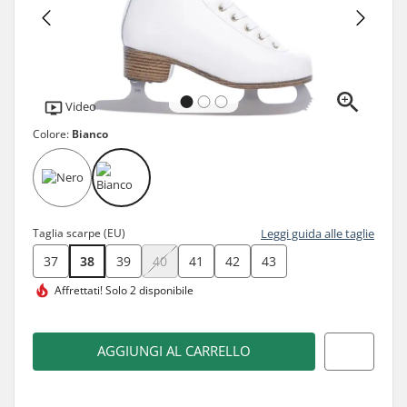
Video
Colore:
Bianco
Taglia scarpe (EU)
Leggi guida alle taglie
37
38
39
40
41
42
43
Affrettati!
Solo 2 disponibile
AGGIUNGI AL CARRELLO