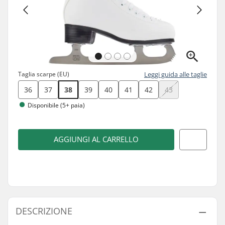
Taglia scarpe (EU)
Leggi guida alle taglie
36
37
38
39
40
41
42
43
Disponibile (5+ paia)
AGGIUNGI AL CARRELLO
DESCRIZIONE