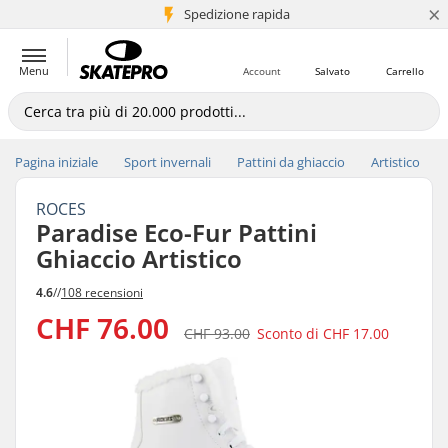
×
Spedizione rapida
+5 mln di clienti
Menu
Account
Salvato
Carrello
Pagina iniziale
Sport invernali
Pattini da ghiaccio
Artistico
ROCES
Paradise Eco-Fur Pattini
Ghiaccio Artistico
4.6
//
108 recensioni
CHF 76.00
CHF 93.00
Sconto di
CHF 17.00