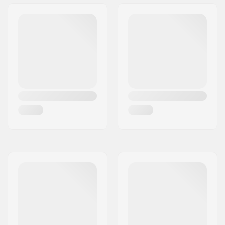
Toepick:
Sì
Lama sostituibile:
No.