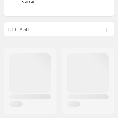
durata
DETTAGLI
Scarpone/struttura:
Un pezzo, Morbido
Materiale dello
Pelle sintetica, PVC
scarpone:
Caratteristiche del
Costruito all'interno,
liner:
Anatomico
Chiusura:
Lacci
Materiale del Liner:
Nylon.
Cuff:
Flessible, Supporto
laterale alto
Materiale della lama:
Acciaio inossidabile
Affilatura lame:
Affilatura in fabbrica