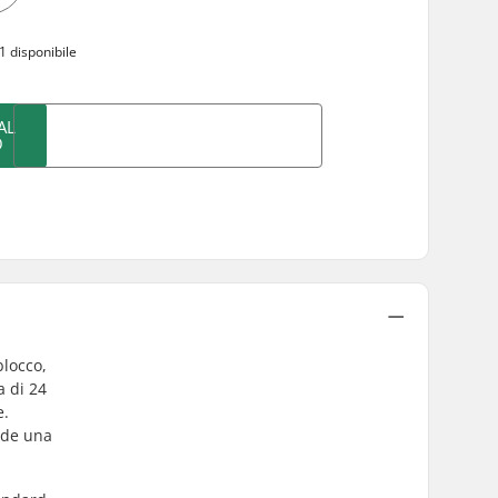
1 disponibile
AL
O
blocco,
a di 24
e.
iede una