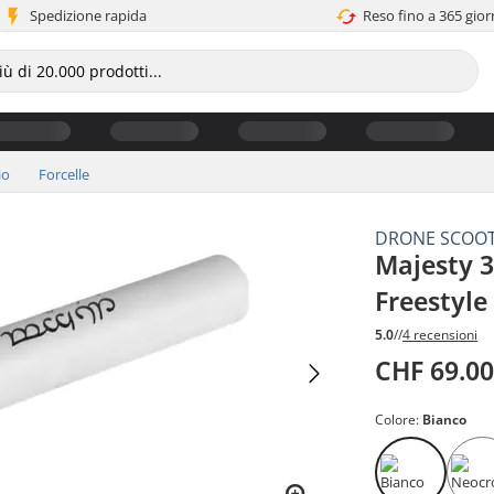
Spedizione rapida
Reso fino a 365 gior
io
Forcelle
DRONE SCOO
Majesty 3
Freestyle
5.0
//
4 recensioni
CHF 69.0
Colore:
Bianco