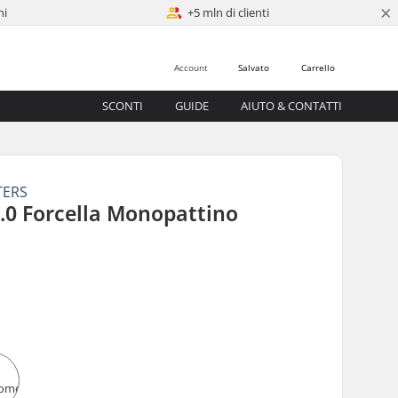
×
ni
+5 mln di clienti
Account
Salvato
Carrello
SCONTI
GUIDE
AIUTO & CONTATTI
TERS
.0 Forcella Monopattino
0