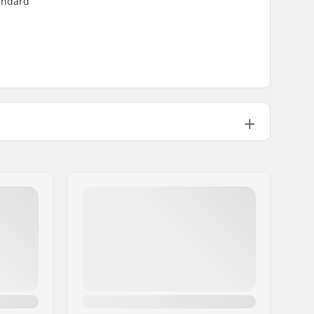
tandard
Costruito all'interno
ateriale:
T6
10mm
Incluso
8mm
elaio:
Rondelle
HIC (solo con bullone di fissaggio)
Costruito all'interno
ne:
Incluso