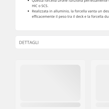
Questa forcella Drone funziona perfettamente 
HIC o SCS.
Realizzata in alluminio, la forcella vanta un de
efficacemente il peso tra il deck e la forcella du
DETTAGLI
Diametro delle ruote:
100mm, 1
120mm
Compatibile con:
HIC Stand
Spessore Mozzo Ruota:
24mm, 3
Lunghezza della forcella:
145mm
Peso:
200g
Progettazione della forcella:
Un pezzo
Profilo della ruota:
Piatto
Tipo di forcella:
Non filett