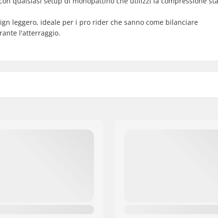
con qualsiasi setup di monopattino che utilizzi la compressione s
sign leggero, ideale per i pro rider che sanno come bilanciare
rante l'atterraggio.
05mm, 110mm, 115mm,
Crown race:
Grado di resistenza del m
ard, SCS
Offset ruote:
0mm
Assi:
Diametro asse:
Tipo di distanziatore del t
Compressione incluso:
Dadi di fissaggio:
ato
Vite Registro Compressio