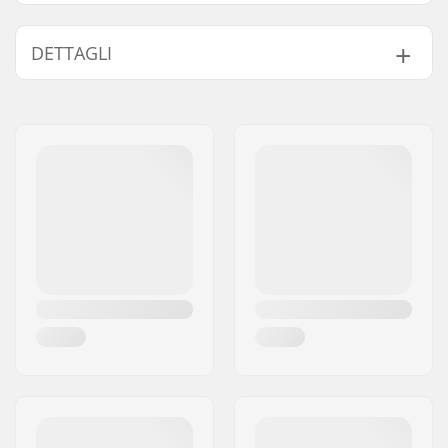
DETTAGLI
Diamentro interno
32mm (Regular),
del collarino di
35mm (Oversized)
chiusura:
Dimensione collarino
Quad
di chiusura:
Spessore:
Incluso
Peso:
241g
Compressione
SCS
incluso:
Materiale:
Aluminio Serie 6000
Dadi di fissaggio:
Non incluso
Vite Registro
Incluso
Compressione:
Diametro bullone di
8mm