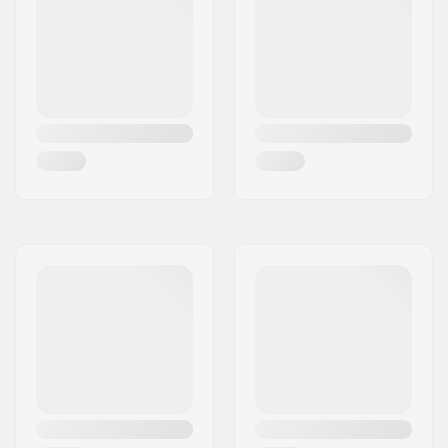
compressione:
Lunghezza Vite
40mm
Registro
Compressione:
Lunghezza spessore:
36.5mm