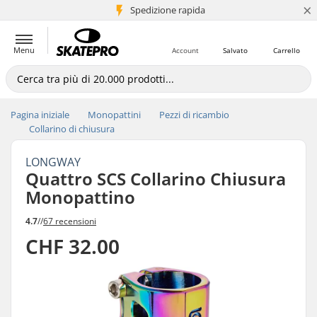
×
Spedizione rapida
+5 mln di clienti
Menu
Account
Salvato
Carrello
Pagina iniziale
Monopattini
Pezzi di ricambio
Collarino di chiusura
LONGWAY
Quattro SCS Collarino Chiusura
Monopattino
4.7
//
67 recensioni
CHF 32.00