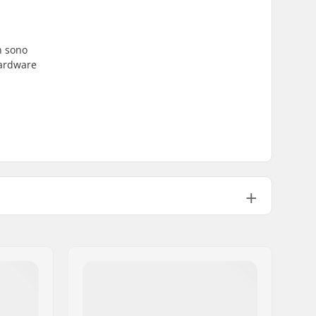
n sono
hardware
No.
Alluminio
Non incluso
ne:
Non incluso
45mm