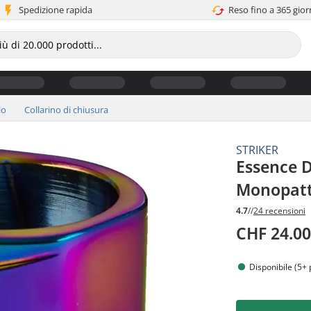
Spedizione rapida
Reso fino a 365 gior
io
Collarino di chiusura
STRIKER
Essence D
Monopatt
4.7
//
24 recensioni
CHF 24.0
Disponibile (5+ 