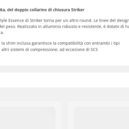
ita, del doppio collarino di chiusura Striker
tyle Essence di Striker torna per un altro round. Le linee del desig
el peso. Realizzato in alluminio robusto e resistente, è dotato di 
ra.
la shim inclusa garantisce la compatibilità con entrambi i tipi
i altri sistemi di compressione, ad eccezione di SCS
ular), 35mm (Oversized)
Compressione incluso:
Materiale:
Dadi di fissaggio:
Vite Registro Compressio
Lunghezza spessore: