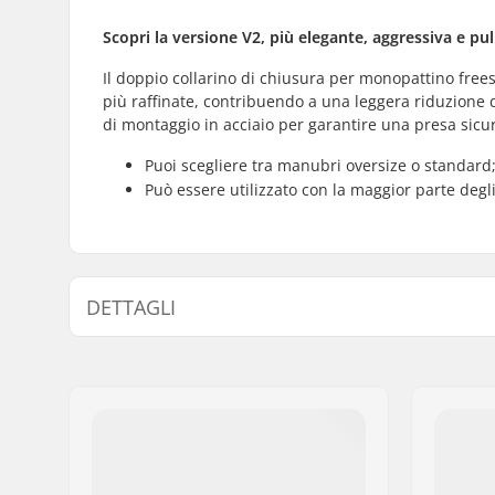
Scopri la versione V2, più elegante, aggressiva e pul
Il doppio collarino di chiusura per monopattino frees
più raffinate, contribuendo a una leggera riduzione d
di montaggio in acciaio per garantire una presa sicu
Puoi scegliere tra manubri oversize o standard; 
Può essere utilizzato con la maggior parte degl
DETTAGLI
Diamentro interno del collarino di
32mm (Reg
chiusura:
Dimensione collarino di chiusura:
Doppio
Spessore:
Incluso
Peso:
106g