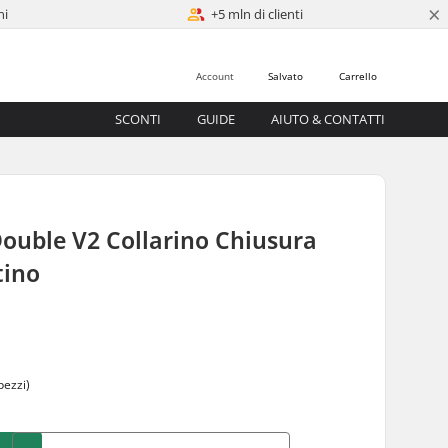
×
ni
+5 mln di clienti
Account
Salvato
Carrello
SCONTI
GUIDE
AIUTO & CONTATTI
ouble V2 Collarino Chiusura
ino
0
pezzi)