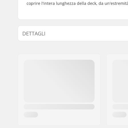
coprire l'intera lunghezza della deck, da un'estremità 
DETTAGLI
Lunghezza:
54cm (21.
Larghezza:
15cm (5.9"