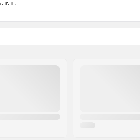
all'altra.
3")
Peso:
)