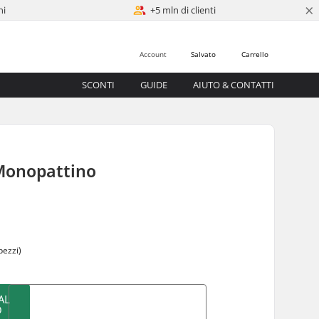
×
ni
+5 mln di clienti
Account
Salvato
Carrello
SCONTI
GUIDE
AIUTO & CONTATTI
 Monopattino
pezzi)
AL
O