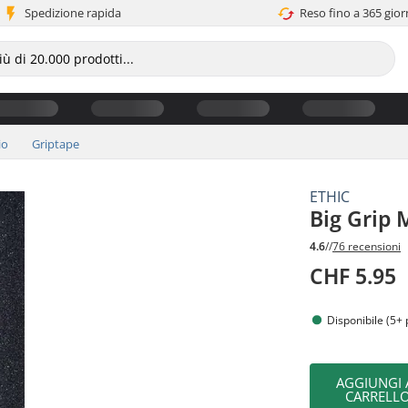
Spedizione rapida
Reso fino a 365 gior
io
Griptape
ETHIC
Big Grip
4.6
//
76 recensioni
CHF 5.95
Disponibile (5+ 
AGGIUNGI 
CARRELL