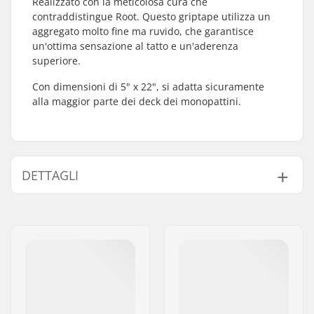
Realizzato con la meticolosa cura che
contraddistingue Root. Questo griptape utilizza un
aggregato molto fine ma ruvido, che garantisce
un'ottima sensazione al tatto e un'aderenza
superiore.
Con dimensioni di 5" x 22", si adatta sicuramente
alla maggior parte dei deck dei monopattini.
DETTAGLI
Lunghezza:
55.9cm (22")
Larghezza:
12.7cm (5")