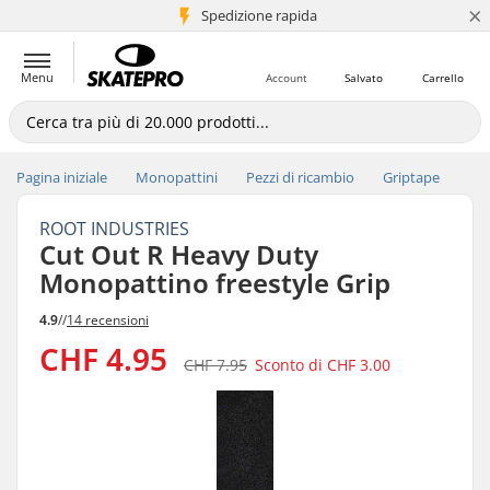
×
Spedizione rapida
+5 mln di clienti
Menu
Account
Salvato
Carrello
Pagina iniziale
Monopattini
Pezzi di ricambio
Griptape
ROOT INDUSTRIES
Cut Out R Heavy Duty
Monopattino freestyle Grip
4.9
//
14 recensioni
CHF 4.95
CHF 7.95
Sconto di
CHF 3.00