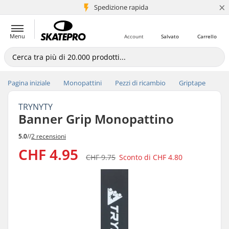
×
Spedizione rapida
+5 mln di clienti
Menu
Account
Salvato
Carrello
Pagina iniziale
Monopattini
Pezzi di ricambio
Griptape
TRYNYTY
Banner Grip Monopattino
5.0
//
2 recensioni
CHF 4.95
CHF 9.75
Sconto di
CHF 4.80