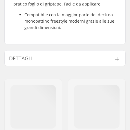
pratico foglio di griptape. Facile da applicare.
Compatibile con la maggior parte dei deck da
monopattino freestyle moderni grazie alle sue
grandi dimensioni.
DETTAGLI
Lunghezza:
61cm (24")
Larghezza:
17.8cm (7")
Peso:
70g