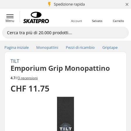
×
Spedizione rapida
+5 mln di clienti
Menu
Account
Salvato
Carrello
Pagina iniziale
Monopattini
Pezzi di ricambio
Griptape
TILT
Emporium Grip Monopattino
4.7
//
3 recensioni
CHF 11.75