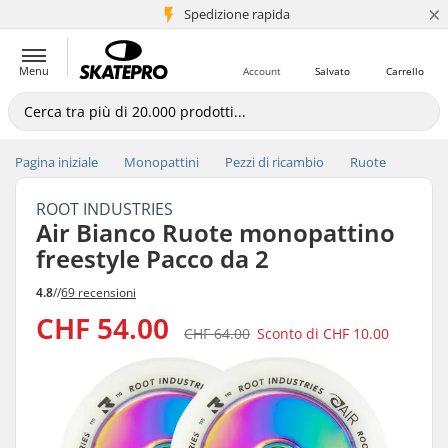
×
Spedizione rapida
+5 mln di clienti
Menu
Account
Salvato
Carrello
Pagina iniziale
Monopattini
Pezzi di ricambio
Ruote
ROOT INDUSTRIES
Air Bianco Ruote monopattino
freestyle Pacco da 2
4.8
//
69 recensioni
CHF 54.00
CHF 64.00
Sconto di
CHF 10.00