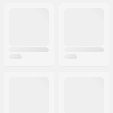
Materiale Ruota:
PU
Cuscinetti:
Incluso
Progettazione del
Solido
nucleo:
Peso:
440g
Ruote per confezione:
2
Materiale del nucleo:
Aluminio 6061
Profilo della ruota:
Rotondo
Precisione dei
Non specificato
cuscinetti:
Taglia Cuscinetti:
608
Spessore Mozzo
24mm
Ruota:
Diametro asse:
8mm