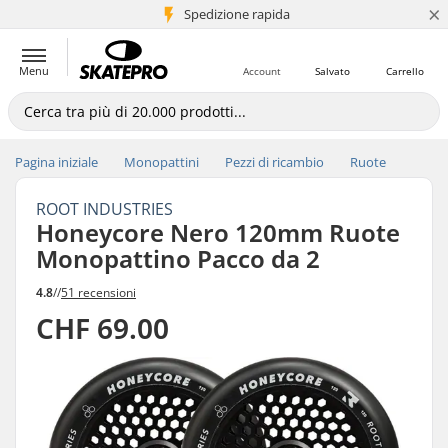
×
Spedizione rapida
+5 mln di clienti
Menu
Account
Salvato
Carrello
Pagina iniziale
Monopattini
Pezzi di ricambio
Ruote
ROOT INDUSTRIES
Honeycore Nero 120mm Ruote
Monopattino Pacco da 2
4.8
//
51 recensioni
CHF 69.00