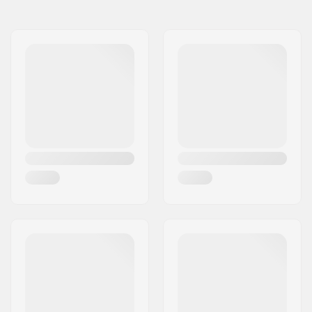
Diametro delle ruote:
120mm
Materiale Ruota:
PU
Cuscinetti:
Incluso
Progettazione del
Forellati
nucleo:
Peso:
440g
Ruote per confezione:
2
Materiale del nucleo:
Aluminio 6061
Profilo della ruota:
Rotondo
Precisione dei
Non specificato
cuscinetti:
Taglia Cuscinetti:
608
Spessore Mozzo
24mm
Ruota:
Diametro asse:
8mm