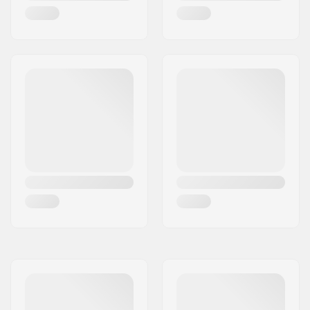
Precisione dei
Non specificato
cuscinetti:
Taglia Cuscinetti:
608
Diametro asse:
8mm