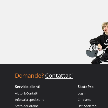
Domande?
Contattaci
Servizio clienti
SkatePro
Aiuto & Contatti
Log in
Info sulla spedizione
Chi siamo
Stato dell'ordine
Dati Societari