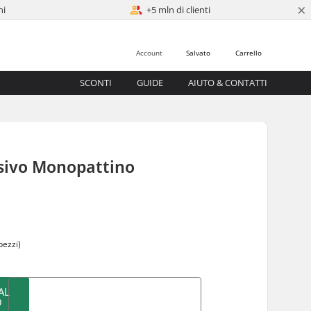
×
ni
+5 mln di clienti
Account
Salvato
Carrello
SCONTI
GUIDE
AIUTO & CONTATTI
sivo Monopattino
pezzi)
AL
O