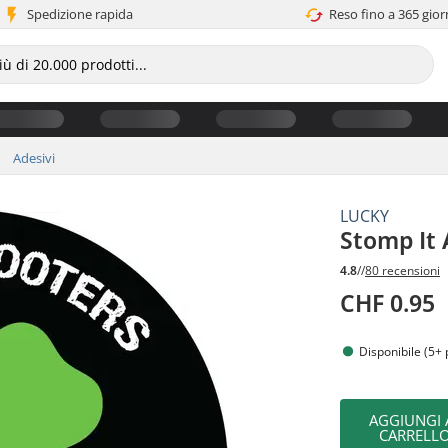
Spedizione rapida
Reso fino a 365 gior
Adesivi
LUCKY
Stomp It
4.8
//
80 recensioni
CHF 0.95
Disponibile (5+ 
AGGIUNGI 
CARRELL