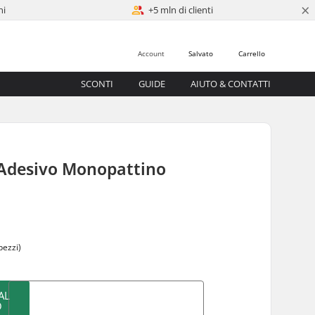
×
ni
+5 mln di clienti
Account
Salvato
Carrello
SCONTI
GUIDE
AIUTO & CONTATTI
 Adesivo Monopattino
pezzi)
AL
O