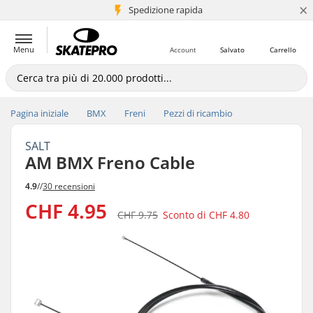
×
Spedizione rapida
+5 mln di clienti
Menu
Account
Salvato
Carrello
Pagina iniziale
BMX
Freni
Pezzi di ricambio
SALT
AM BMX Freno Cable
4.9
//
30 recensioni
CHF 4.95
CHF 9.75
Sconto di
CHF 4.80