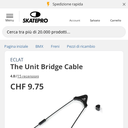
×
Spedizione rapida
+5 mln di clienti
Menu
Account
Salvato
Carrello
Pagina iniziale
BMX
Freni
Pezzi di ricambio
ECLAT
The Unit Bridge Cable
4.8
//
15 recensioni
CHF 9.75