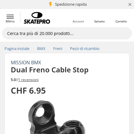
×
Spedizione rapida
+5 mln di clienti
Menu
Account
Salvato
Carrello
Pagina iniziale
BMX
Freni
Pezzi di ricambio
MISSION BMX
Dual Freno Cable Stop
5.0
//
1 recensioni
CHF 6.95