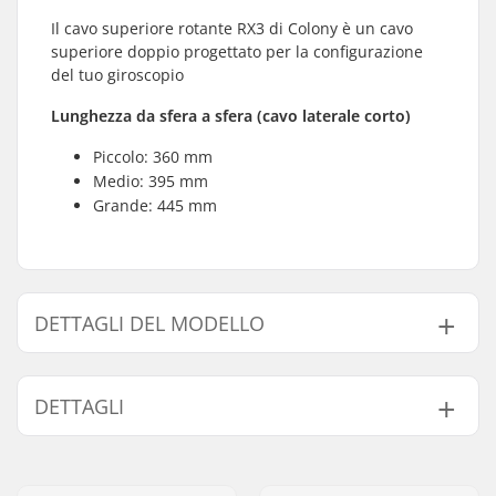
Il cavo superiore rotante RX3 di Colony è un cavo
superiore doppio progettato per la configurazione
del tuo giroscopio
Lunghezza da sfera a sfera (cavo laterale corto)
Piccolo: 360 mm
Medio: 395 mm
Grande: 445 mm
DETTAGLI DEL MODELLO
Modello
Lunghezza cavo
DETTAGLI
M
395 mm
L
445 mm
Compatibile con Gyro:
Sì