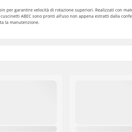
n per garantire velocità di rotazione superiori. Realizzati con mate
i cuscinetti ABEC sono pronti all’uso non appena estratti dalla conf
ita la manutenzione.
Distanziatori:
lato
Pezzi per scatola:
Scudo di gomma: