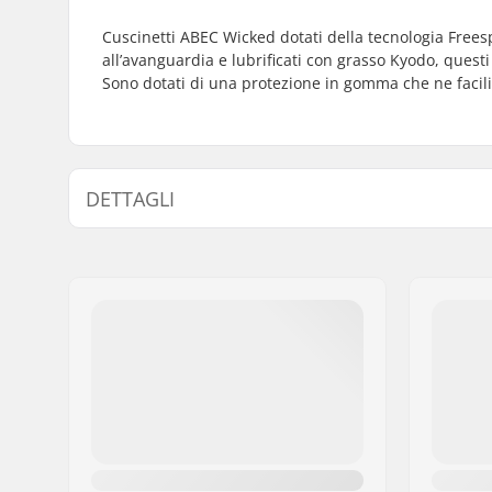
Cuscinetti ABEC Wicked dotati della tecnologia Freespi
all’avanguardia e lubrificati con grasso Kyodo, quest
Sono dotati di una protezione in gomma che ne facil
DETTAGLI
Precisione dei cuscinetti:
ABEC-9
Tipo di cuscinetto:
Semi-sigil
Lubrificante:
Grasso