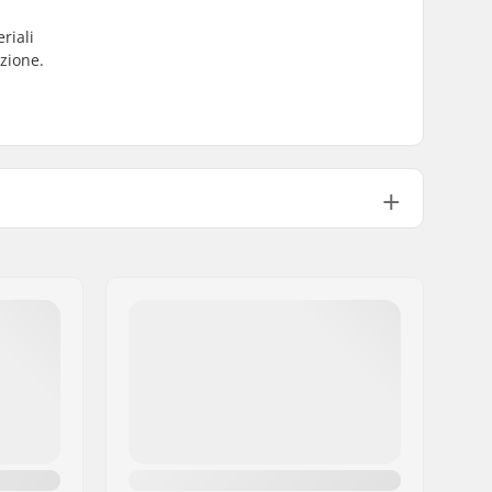
riali
ezione.
Non incluso
16
Sì