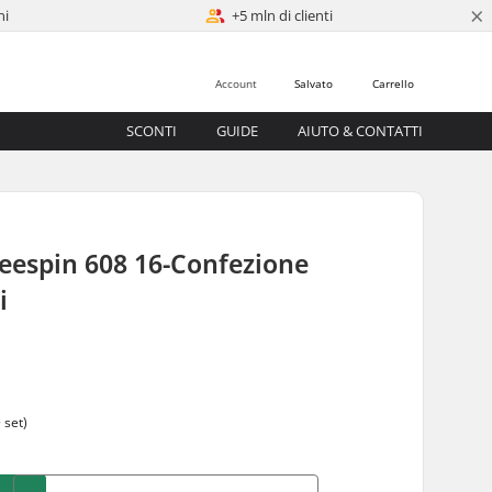
×
ni
+5 mln di clienti
Account
Salvato
Carrello
SCONTI
GUIDE
AIUTO & CONTATTI
eespin 608 16-Confezione
i
0
 set)