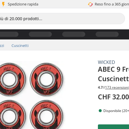
Spedizione rapida
Reso fino a 365 gior
zzi
Cuscinetti
WICKED
ABEC 9 Fr
Cuscinett
4.7
//
173 recensioni
CHF 32.0
Disponibile (20+