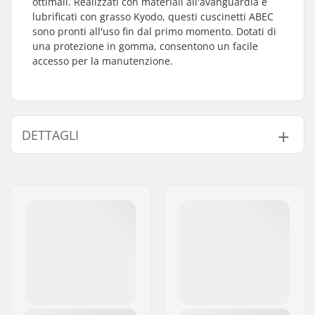
ottimali. Realizzati con materiali all'avanguardia e
lubrificati con grasso Kyodo, questi cuscinetti ABEC
sono pronti all'uso fin dal primo momento. Dotati di
una protezione in gomma, consentono un facile
accesso per la manutenzione.
DETTAGLI
Precisione dei
ABEC-5
cuscinetti:
Tipo di cuscinetto:
Semi-sigillato
Lubrificante:
Grasso
Distanziatori:
Non incluso
Pezzi per scatola:
8
Scudo di gomma:
Sì