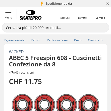
×
Spedizione rapida
+5 mln di clienti
Menu
Account
Salvato
Carrello
Pagina iniziale
Pattini
Pattini in linea
Pezzi
Cuscinetti
WICKED
ABEC 5 Freespin 608 - Cuscinetti
Confezione da 8
4.7
//
46 recensioni
CHF 11.75