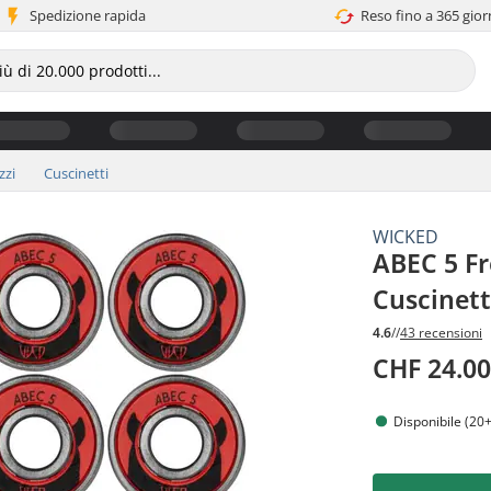
Spedizione rapida
Reso fino a 365 gior
zzi
Cuscinetti
WICKED
ABEC 5 Fr
Cuscinett
4.6
//
43 recensioni
CHF 24.0
Disponibile (20+