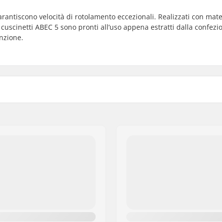
rantiscono velocità di rotolamento eccezionali. Realizzati con mate
i cuscinetti ABEC 5 sono pronti all’uso appena estratti dalla confez
nzione.
Distanziatori:
lato
Pezzi per scatola:
Scudo di gomma: