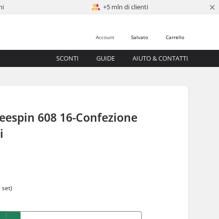
×
ni
+5 mln di clienti
Account
Salvato
Carrello
SCONTI
GUIDE
AIUTO & CONTATTI
eespin 608 16-Confezione
i
0
 set)