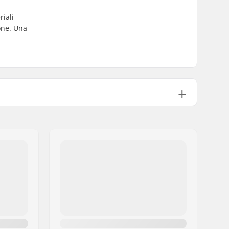
riali
ione. Una
Non incluso
16
Sì