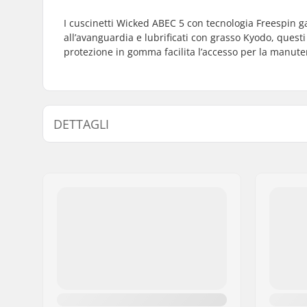
I cuscinetti Wicked ABEC 5 con tecnologia Freespin ga
all’avanguardia e lubrificati con grasso Kyodo, quest
protezione in gomma facilita l’accesso per la manute
DETTAGLI
Precisione dei cuscinetti:
ABEC-5
Tipo di cuscinetto:
Semi-sigil
Lubrificante:
Grasso