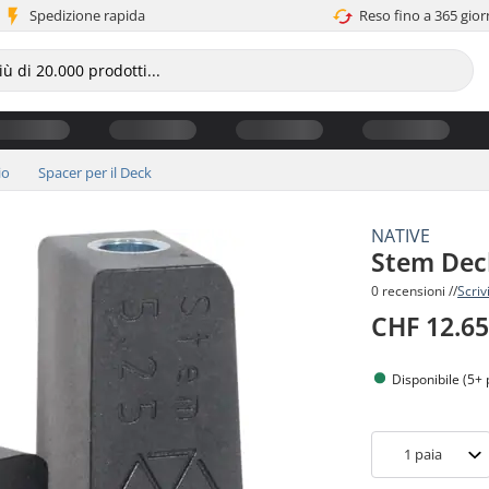
Spedizione rapida
Reso fino a 365 gior
io
Spacer per il Deck
NATIVE
Stem Dec
0 recensioni //
Scriv
CHF 12.6
Disponibile (5+ 
1
paia