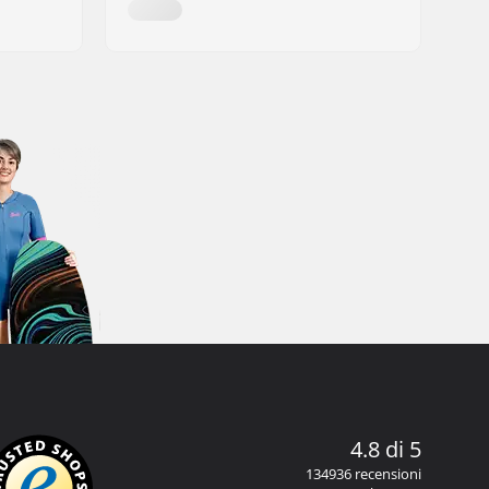
4.8 di 5
134936 recensioni