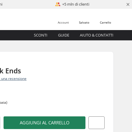
×
ni
+5 mln di clienti
Account
Salvato
Carrello
SCONTI
GUIDE
AIUTO & CONTATTI
k Ends
i una recensione
5
paia)
AGGIUNGI AL CARRELLO