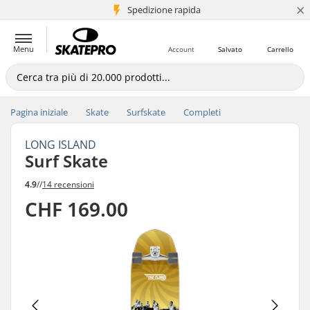
×
Spedizione rapida
+5 mln di clienti
Menu
Account
Salvato
Carrello
Pagina iniziale
Skate
Surfskate
Completi
LONG ISLAND
Surf Skate
4.9
//
14 recensioni
CHF 169.00