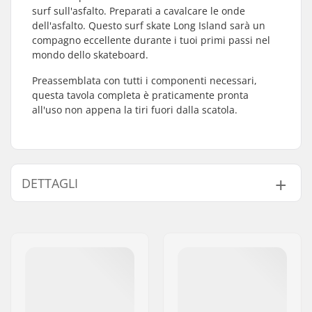
surf sull'asfalto. Preparati a cavalcare le onde
dell'asfalto. Questo surf skate Long Island sarà un
compagno eccellente durante i tuoi primi passi nel
mondo dello skateboard.
Preassemblata con tutti i componenti necessari,
questa tavola completa è praticamente pronta
all'uso non appena la tiri fuori dalla scatola.
DETTAGLI
Materiale deck:
Acero Hard Rock, 7-
strati
Concavità:
Superficiale
Crattteristiche del
Kicktail
Deck:
Precisione dei
ABEC-7