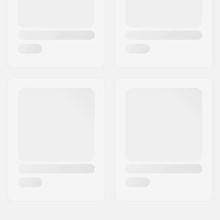
cuscinetti:
Tipo di Truck:
Kingpin invertito,
Standard hanger,
Carving.
Dimensione del truck:
150mm (5.9")
Cushioning.:
90A
Griptape:
Pre-gripped.
Stile di riding:
Cruise
, Carving.