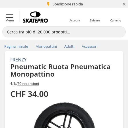
×
Spedizione rapida
+5 mln di clienti
Menu
Account
Salvato
Carrello
Pagina iniziale
Monopattini
Adulti
Accessori
FRENZY
Pneumatic Ruota Pneumatica
Monopattino
4.1
//
70 recensioni
CHF 34.00