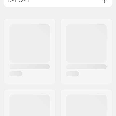
DETTAGLI
Cuscinetti:
Incluso
Compatibile con
Ruote per confezione:
1
Diametro delle ruote:
230mm
Precisione dei
ABEC-7
cuscinetti:
Materiale del nucleo:
Plastica
Progettazione del
Raggi
nucleo: