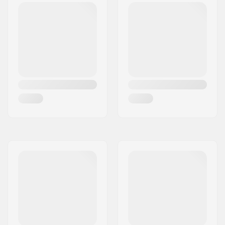
Diametro massimo
56mm
della ruota:
Materiale dello
Plastica, PVC
scarpone:
Materiale scarpa
Maglia, Imbottitura
interna:
Polsiera:
Stabile, Supporto
laterale alto
Spessore delle ruote:
32mm
Freno:
Sì
Precisione dei
ABEC-5
cuscinetti:
Consigliato per:
Pattinaggio outdoor