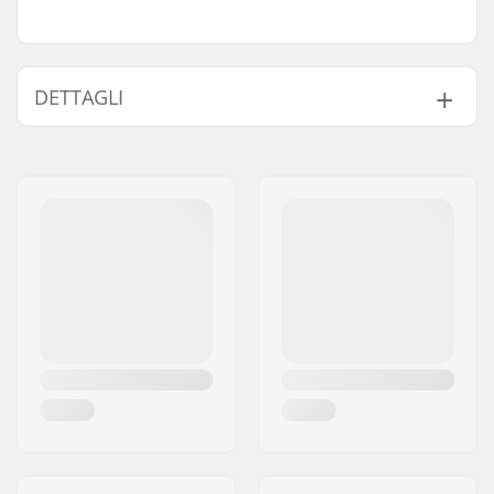
DETTAGLI
Scarpa di taglia
Sì
regolabile:
Diametro ruote:
54mm
Tipo di scarpone:
Morbido, Taglia
regolabile
Capacità:
Principiante
Materiale Plate:
Plastica
Caratteristiche del
Costruito all'interno
Liner :
Chiusura:
Allacciatura, Fibbia
per micro regolazioni,
Forza