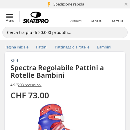
×
Spedizione rapida
+5 mln di clienti
Menu
Account
Salvato
Carrello
Pagina iniziale
Pattini
Pattinaggio a rotelle
Bambini
SFR
Spectra Regolabile Pattini a
Rotelle Bambini
4.9
//
203 recensioni
CHF 73.00