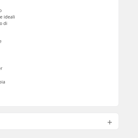
o
e ideali
o di
e
er
pia
All Mountain, Freestyle