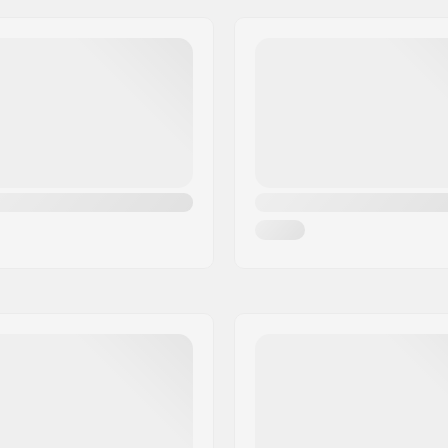
,
V1 Ultracush Liner
,
V1
Chiusura:
g
Caratteristiche del liner:
y
,
Strap in
 Medium.
o
Genere: