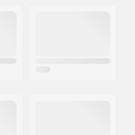
BOA
Removibile, Modellabile a caldo,
Assorbi Shock, Isolato
termicamente
Uomo