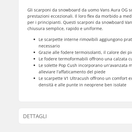
Gli scarponi da snowboard da uomo Vans Aura OG sono
prestazioni eccezionali. Il loro flex da morbido a me
per i principianti. Questi scarponi da snowboard Va
chiusura semplice, rapido e uniforme.
Le scarpette interne rimovibili aggiungono prati
necessario
Grazie alle fodere termoisolanti, il calore dei 
Le fodere termoformabili offrono una calzata c
Le solette Pop Cush incorporano un'avanzata mo
alleviare l'affaticamento del piede
Le scarpette V1 Ultracush offrono un comfort ex
densità e alle punte in neoprene ben isolate
DETTAGLI
Caratteristiche scarpone:
Due-pezzi