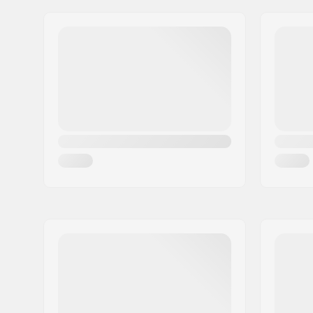
Dettagli Extra:
Pop-cush
Waffle Lu
Sistema Attacchi:
Rear entr
Flessibilità:
Morbido,
Capacità:
Intermedi