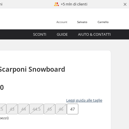
×
ni
+5 mln di clienti
Account
Salvato
Carrello
SCONTI
GUIDE
AIUTO & CONTATTI
Scarponi Snowboard
00
Leggi guida alle taglie
.5
43
44
44.5
45
46
47
pezzi)