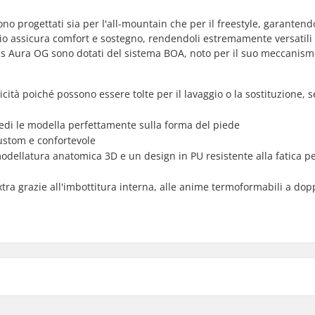
 progettati sia per l'all-mountain che per il freestyle, garantend
dio assicura comfort e sostegno, rendendoli estremamente versatili 
ns Aura OG sono dotati del sistema BOA, noto per il suo meccanism
cità poiché possono essere tolte per il lavaggio o la sostituzione, s
piedi le modella perfettamente sulla forma del piede
ustom e confortevole
dellatura anatomica 3D e un design in PU resistente alla fatica p
tra grazie all'imbottitura interna, alle anime termoformabili a dop
, Assorbi Shock
Stile di ride: