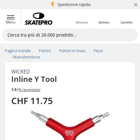
×
Spedizione rapida
+5 mln di clienti
Menu
Account
Salvato
Carrello
Pagina iniziale
Pattini
Pattini in linea
Pezzi
Manutenzione
WICKED
Inline Y Tool
3.8
//
6 recensioni
CHF 11.75