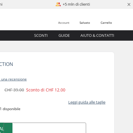
×
ni
+5 mln di clienti
Account
Salvato
Carrello
SCONTI
GUIDE
AIUTO & CONTATTI
CTION
i una recensione
0
CHF 39.00
Sconto di
CHF 12.00
Leggi guida alle taglie
1 disponibile
AL