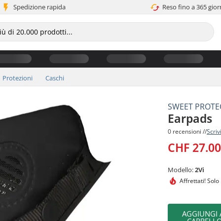
Spedizione rapida
Reso fino a 365 gior
Protezioni
Caschi
SWEET PROTE
Earpads
0 recensioni //
Scriv
CHF 27.0
Modello:
2Vi
Affrettati!
Solo 
AGGIUNGI 