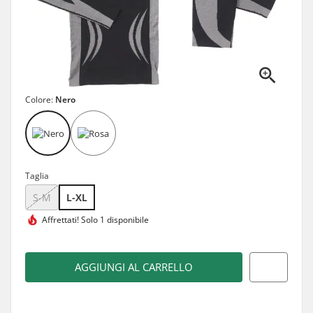
Colore:
Nero
Taglia
S-M
L-XL
Affrettati!
Solo 1 disponibile
AGGIUNGI AL CARRELLO