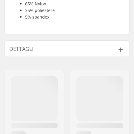
65% Nylon
35% poliestere
5% spandex
DETTAGLI
Vestibilità:
Tight Fit
Attività:
Sci alpino, Sci di
Fondo, Snowboard.,
Skiroller
Genere:
Bambini, Junior