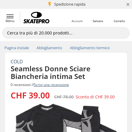
×
Spedizione rapida
+5 mln di clienti
Menu
Account
Salvato
Carrello
Pagina iniziale
Abbigliamento
Abbigliamento termico
COLD
Seamless Donne Sciare
Biancheria intima Set
0 recensioni //
Scrivi una recensione
CHF 39.00
CHF 78.00
Sconto di
CHF 39.00