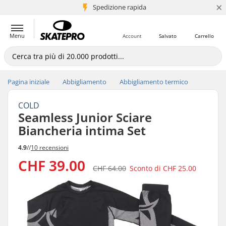
×
Spedizione rapida
+5 mln di clienti
Menu
Account
Salvato
Carrello
Pagina iniziale
Abbigliamento
Abbigliamento termico
COLD
Seamless Junior Sciare
Biancheria intima Set
4.9
//
10 recensioni
CHF 39.00
CHF 64.00
Sconto di
CHF 25.00