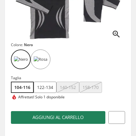
Colore:
Nero
Taglia
104-116
122-134
140-152
158-170
Affrettati!
Solo 1 disponibile
AGGIUNGI AL CARRELLO