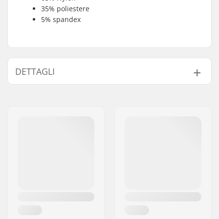
35% poliestere
5% spandex
DETTAGLI
Attività:
Sci alpino, Sci di
Fondo, Snowboard.,
Skiroller, Day to Day
Genere:
Bambini, Junior