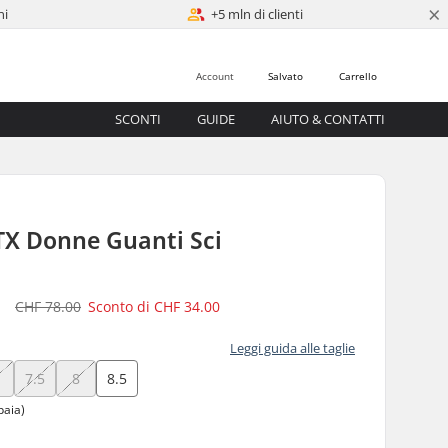
×
ni
+5 mln di clienti
Account
Salvato
Carrello
SCONTI
GUIDE
AIUTO & CONTATTI
TX Donne Guanti Sci
0
CHF 78.00
Sconto di
CHF 34.00
Leggi guida alle taglie
7.5
8
8.5
paia)