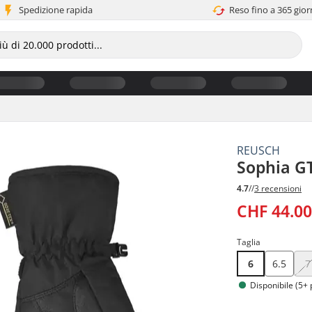
Spedizione rapida
Reso fino a 365 gior
REUSCH
Sophia G
4.7
//
3 recensioni
CHF 44.0
Taglia
6
6.5
7
Disponibile (5+ 