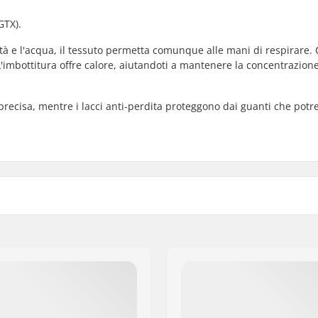
GTX).
à e l'acqua, il tessuto permetta comunque alle mani di respirare. 
imbottitura offre calore, aiutandoti a mantenere la concentrazion
e precisa, mentre i lacci anti-perdita proteggono dai guanti che pot
Membrana:
astico, Cinghia Polso
Isolamento:
o, Snowboard.
Genere: