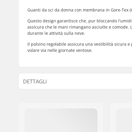
Guanti da sci da donna con membrana in Gore-Tex (
Questo design garantisce che, pur bloccando l'umidit
assicura che le mani rimangano asciutte e comode. L'
durante le attività sulla neve.
Il polsino regolabile assicura una vestibilità sicura 
volare via nelle giornate ventose.
DETTAGLI
Forma:
5-dita
Chiusura/Polsino:
Polsino el
Attività:
Sci alpin