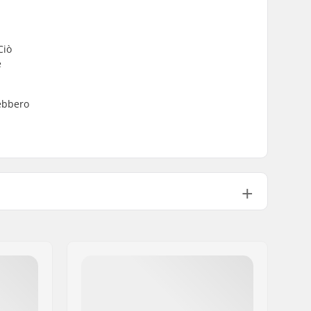
Ciò
e
rebbero
Gore-tex
Sì
Donna