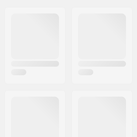
Forma:
5-dita
Dettagli:
Lavabile in lavatrice
Chiusura/Polsino:
Polsino in Neoprene
Attività:
Sci di Fondo, Skiroller
Membrana:
Gore-tex
Isolamento:
Windbreaker
Genere:
Uomo