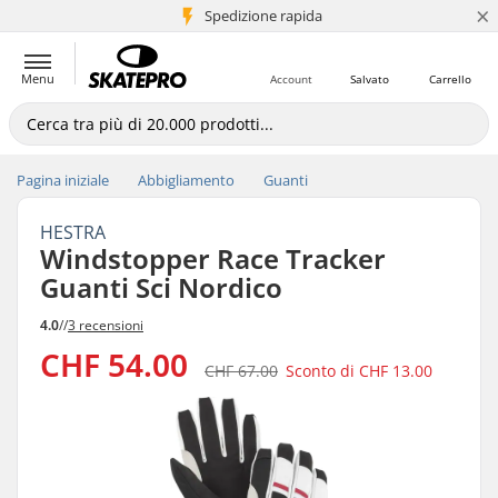
×
Spedizione rapida
+5 mln di clienti
Menu
Account
Salvato
Carrello
Pagina iniziale
Abbigliamento
Guanti
HESTRA
Windstopper Race Tracker
Guanti Sci Nordico
4.0
//
3 recensioni
CHF 54.00
CHF 67.00
Sconto di
CHF 13.00